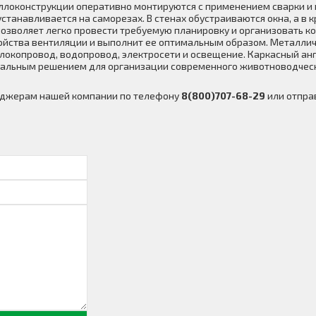
локонструкции оперативно монтируются с применением сварки и 
станавливается на саморезах. В стенах обустраиваются окна, а в
озволяет легко провести требуемую планировку и организовать к
ойства вентиляции и выполнит ее оптимальным образом. Металлич
окопровод, водопровод, электросети и освещение. Каркасный анг
мальным решением для организации современного животноводческ
неджерам нашей компании по телефону
8(800)707-68-29
или отправ