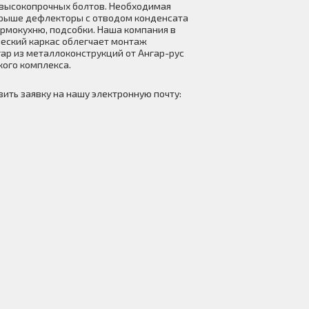
высокопрочных болтов. Необходимая
 крыше дефлекторы с отводом конденсата
ормокухню, подсобки. Наша компания в
еский каркас облегчает монтаж
ар из металлоконструкций от Ангар-рус
ого комплекса.
ить заявку на нашу электронную почту: